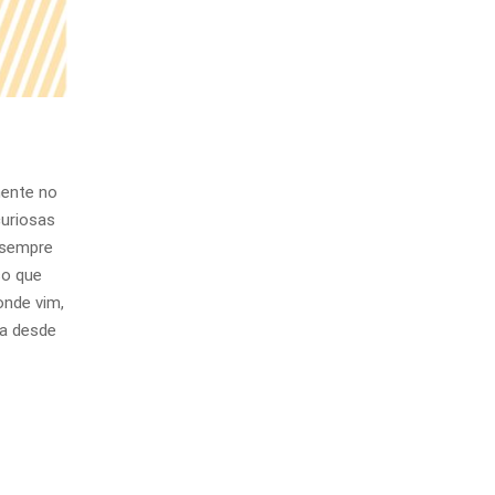
mente no
curiosas
 sempre
so que
onde vim,
ta desde