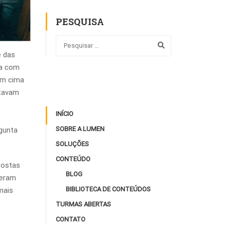
PESQUISA
ê das
va com
em cima
stavam
INÍCIO
SOBRE A LUMEN
rgunta
SOLUÇÕES
CONTEÚDO
postas
BLOG
 eram
BIBLIOTECA DE CONTEÚDOS
mais
TURMAS ABERTAS
CONTATO