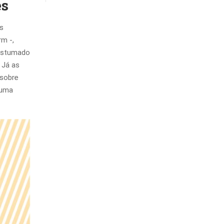
es
is
rm -,
costumado
 Já as
 sobre
 uma