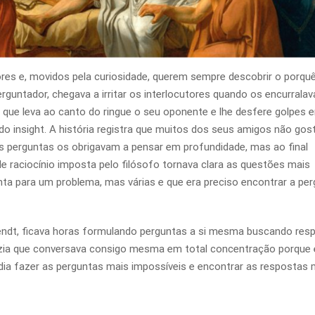
s e, movidos pela curiosidade, querem sempre descobrir o porqu
rguntador, chegava a irritar os interlocutores quando os encurrala
que leva ao canto do ringue o seu oponente e lhe desfere golpes 
do insight. A história registra que muitos dos seus amigos não go
as perguntas os obrigavam a pensar em profundidade, mas ao final
 raciocínio imposta pelo filósofo tornava clara as questões mais
nta para um problema, mas várias e que era preciso encontrar a pe
endt, ficava horas formulando perguntas a si mesma buscando res
a dizia que conversava consigo mesma em total concentração porque
dia fazer as perguntas mais impossíveis e encontrar as respostas 