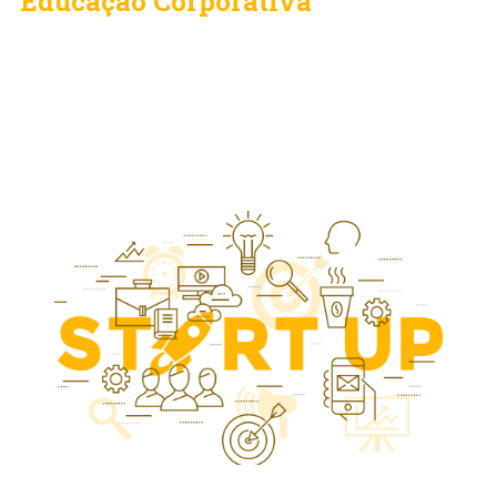
Educação Corporativa
Em junho de 2014 nasce a LUMEN como uma ponte
entre as soluções em educação corporativa para o RH e
algumas consultorias focadas em gestão do tempo,
produtividade (utilizando ferramentas do dia a dia, como
Outlook, OneNote, Evernote, Wunderlist, WhatsApp),
relacionamento interpessoal, accountability, liderança,
técnicas de apresentação e revendas…