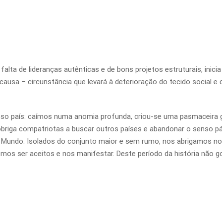
falta de lideranças autênticas e de bons projetos estruturais, inici
ausa – circunstância que levará à deterioração do tecido social e c
so país: caímos numa anomia profunda, criou-se uma pasmaceira g
 obriga compatriotas a buscar outros países e abandonar o senso pá
o Mundo. Isolados do conjunto maior e sem rumo, nos abrigamos n
mos ser aceitos e nos manifestar. Deste período da história não g