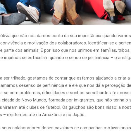
e óbvia que não nos damos conta da sua importância quando vamos 
 convivência e motivação dos colaboradores. Identificar-se e perte
 parte dos animais. É por isso que nos unimos em famílias, tribos,
os e impérios se esfacelam quando o senso de pertinência – o amál
a ser trilhado, gostamos de contar que estamos ajudando a criar a
hamamos desenso de pertinência e é ele que nos dá a percepção d
icar-se com problemas, dificuldades e sonhos semelhantes fez noss
 cidade do Novo Mundo, formada por imigrantes, que não tenha o 
ns viraram até clubes de futebol. Os gaúchos são bons nisso: a nost
 – existentes até na Amazônia e no Japão.
 seus colaboradores doses cavalares de campanhas motivacionai