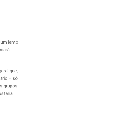
a um lento
riará
eral que,
trio – só
os grupos
ostaria