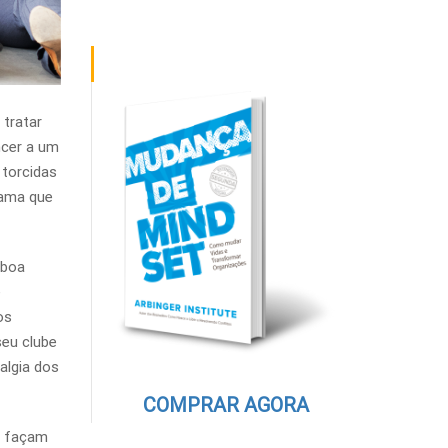
tratar
ncer a um
 torcidas
gama que
 boa
e
os
seu clube
algia dos
COMPRAR AGORA
s façam