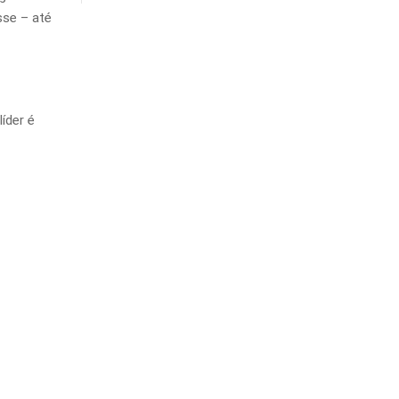
sse – até
íder é