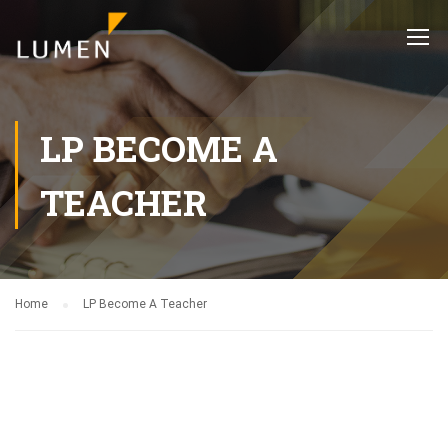
LP BECOME A
TEACHER
Home
LP Become A Teacher