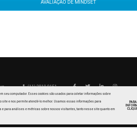
AVALIAÇÃO DE MINDSET
vc
(11) 2819 9151
em seu computador. Esses cookies são usados para coletar informações sobre
o site e nos permite atendê-lo melhor. Usamos essas informações para
PARA
INFORM
CLIQUE
 e para análises e métricas sobre nossos visitantes, tanto nesse site quanto em