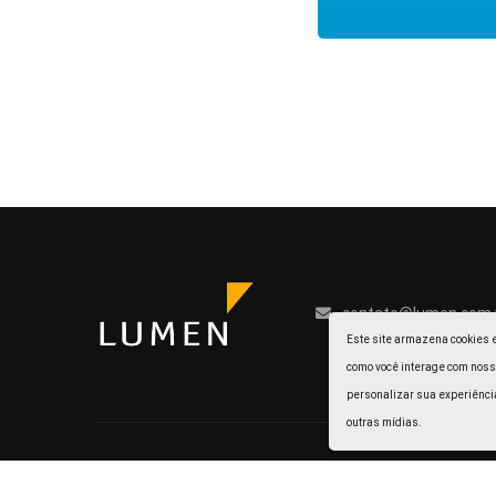
contato@lumen.com.
Este site armazena cookies 
como você interage com noss
personalizar sua experiência
outras mídias.
Todos os direitos reservados. Powered by
LUMEN
.